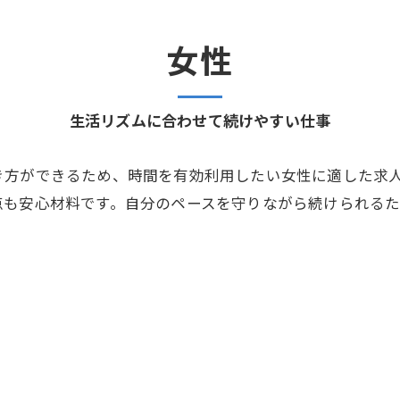
女性
生活リズムに合わせて続けやすい仕事
き方ができるため、時間を有効利用したい女性に適した求
点も安心材料です。自分のペースを守りながら続けられる