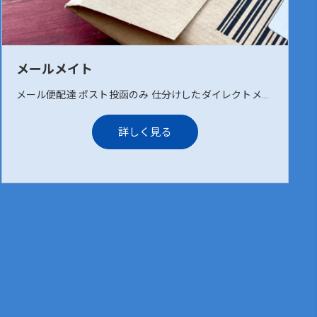
メールメイト
メール便配達 ポスト投函のみ 仕分けしたダイレクトメールやメール便を当社からご自宅までお届けします。 その後に自転車やバイクなどを使用して各ご家庭のポストへ配達していただくお仕事です。 ポスト投函が中心のため、対面での接客はありません。
詳しく見る