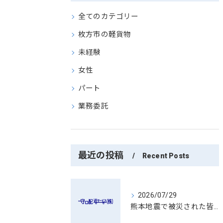
全てのカテゴリー
枚方市の軽貨物
未経験
女性
パート
業務委託
最近の投稿
Recent Posts
2026/07/29
熊本地震で被災された皆さまへ