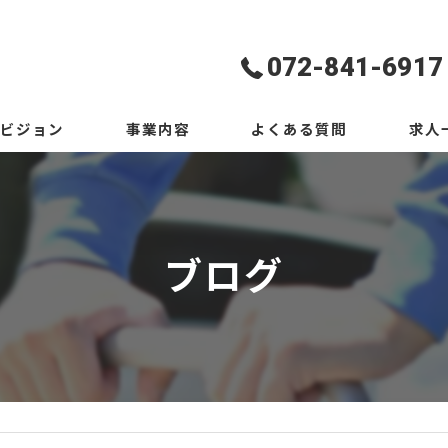
072-841-6917
ビジョン
事業内容
よくある質問
求人
ブログ