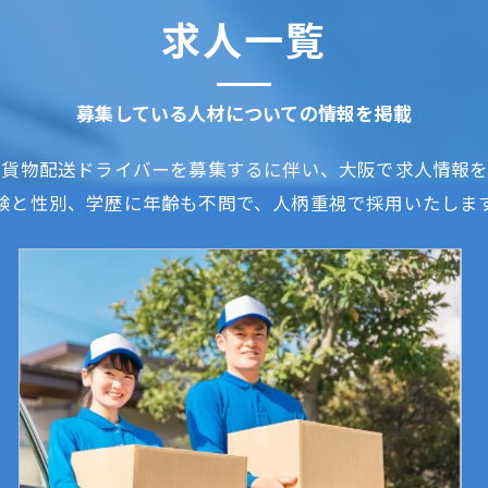
求人一覧
募集している人材についての情報を掲載
軽貨物配送ドライバーを募集するに伴い、大阪で求人情報を
験と性別、学歴に年齢も不問で、人柄重視で採用いたしま