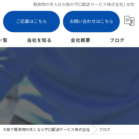
軽貨物の求人は大阪の守口配送サービス株式会社 | 女性
ご応募はこちら
お問い合わせはこちら
一覧
当社を知る
会社概要
ブログ
枚方市の軽貨物
コラム
未経験
女性
パート
業務委託
大阪で軽貨物の求人なら守口配送サービス株式会社
ブログ