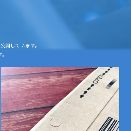
公開しています。
す。