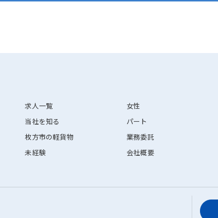
求人一覧
女性
当社を知る
パート
枚方市の軽貨物
業務委託
未経験
会社概要
RVED.