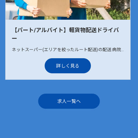
【パート/アルバイト】軽貨物配送ドライバ
ー
ネットスーパー(エリアを絞ったルート配送)の配送 病院の介護治療食の配送(ルート配送) 《配送エリア》 枚方、寝屋川、交野
詳しく見る
求人一覧へ