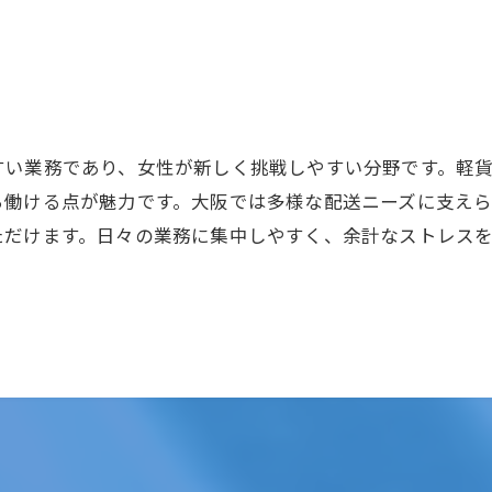
すい業務であり、女性が新しく挑戦しやすい分野です。軽
ら働ける点が魅力です。大阪では多様な配送ニーズに支え
ただけます。日々の業務に集中しやすく、余計なストレス