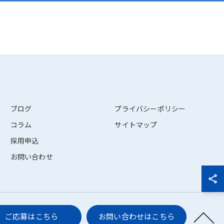
ブログ
プライバシーポリシー
コラム
サイトマップ
採用申込
お問い合わせ
ご応募はこちら
お問い合わせはこちら