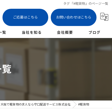
タグ『#軽貨物』のページ一覧
ご応募はこちら
お問い合わせはこちら
一覧
当社を知る
会社概要
ブログ
枚方市の軽貨物
コラム
未経験
一覧
女性
パート
業務委託
大阪で軽貨物の求人なら守口配送サービス株式会社
#軽貨物