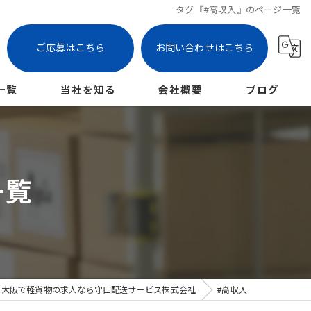
タグ『#高収入』のページ一覧
ご応募はこちら
お問い合わせはこちら
一覧
当社を知る
会社概要
ブログ
枚方市の軽貨物
コラム
未経験
一覧
女性
パート
業務委託
大阪で軽貨物の求人なら守口配送サービス株式会社
#高収入