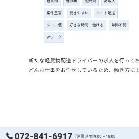
軽貨物
軽作業
短時間
高収入
案件豊富
働きやすい
ルート配送
メール便
好きな時間に働ける
年齢不問
Wワーク
新たな軽貨物配送ドライバーの求人を行って
どんお仕事をお任せしているため、働き方に
072-841-6917
[営業時間]9:00～18:00