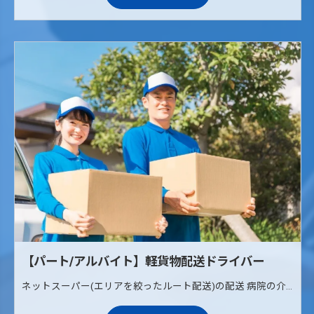
【パート/アルバイト】軽貨物配送ドライバー
ネットスーパー(エリアを絞ったルート配送)の配送 病院の介護治療食の配送(ルート配送) 《配送エリア》 枚方、寝屋川、交野