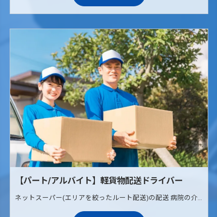
【パート/アルバイト】軽貨物配送ドライバー
ネットスーパー(エリアを絞ったルート配送)の配送 病院の介護治療食の配送(ルート配送) 《配送エリア》 枚方、寝屋川、交野