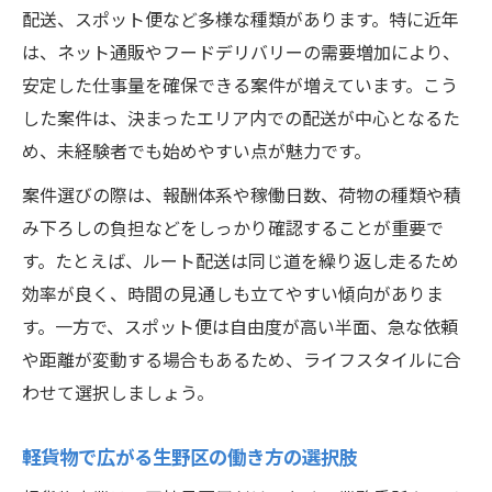
条件比較で納得の軽貨物案件選び方
配送、スポット便など多様な種類があります。特に近年
軽貨物案件の条件比較で得するポイント
は、ネット通販やフードデリバリーの需要増加により、
安定した仕事量を確保できる案件が増えています。こう
生野区で軽貨物案件を選ぶ基準の整理
した案件は、決まったエリア内での配送が中心となるた
案件比較で重視したい軽貨物の条件とは
め、未経験者でも始めやすい点が魅力です。
軽貨物の働き方別に合う案件の選び方
案件選びの際は、報酬体系や稼働日数、荷物の種類や積
生野区で失敗しない軽貨物案件比較術
み下ろしの負担などをしっかり確認することが重要で
軽貨物で叶える生野区の安定した働き方
す。たとえば、ルート配送は同じ道を繰り返し走るため
軽貨物で実現する生野区の安定収入モデル
効率が良く、時間の見通しも立てやすい傾向がありま
生野区の軽貨物提携で続けやすい働き方
す。一方で、スポット便は自由度が高い半面、急な依頼
軽貨物事業で無理なく働くための秘訣
や距離が変動する場合もあるため、ライフスタイルに合
生野区の地場配送が叶える軽貨物の安定
わせて選択しましょう。
軽貨物で毎日を充実させる働き方改革
軽貨物で広がる生野区の働き方の選択肢