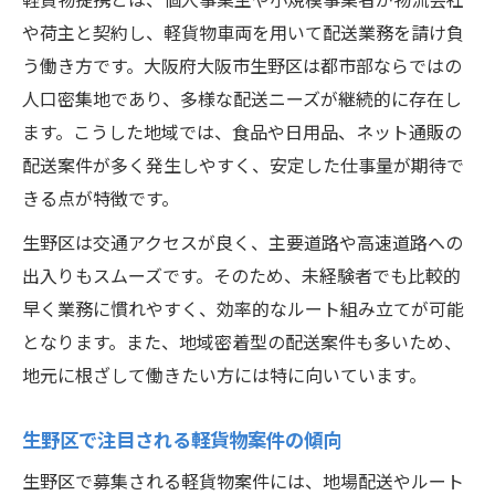
軽貨物提携とは、個人事業主や小規模事業者が物流会社
未経験でも安心な軽貨物提携の道しるべ
や荷主と契約し、軽貨物車両を用いて配送業務を請け負
軽貨物未経験者が生野区で始めやすい理由
う働き方です。大阪府大阪市生野区は都市部ならではの
生野区の軽貨物提携で安心できるサポート
人口密集地であり、多様な配送ニーズが継続的に存在し
体制
ます。こうした地域では、食品や日用品、ネット通販の
配送案件が多く発生しやすく、安定した仕事量が期待で
軽貨物事業の未経験者が陥りやすい注意点
きる点が特徴です。
生野区で学べる軽貨物独立のステップ
生野区は交通アクセスが良く、主要道路や高速道路への
軽貨物提携で経験ゼロから始める安心感
出入りもスムーズです。そのため、未経験者でも比較的
独立開業を目指すなら生野区の軽貨物支援
早く業務に慣れやすく、効率的なルート組み立てが可能
軽貨物独立開業に役立つ生野区の支援策
となります。また、地域密着型の配送案件も多いため、
生野区で始める軽貨物独立の成功ポイント
地元に根ざして働きたい方には特に向いています。
軽貨物事業の開業準備と必要なサポート
生野区で独立開業を支える軽貨物提携先
生野区で注目される軽貨物案件の傾向
軽貨物開業を生野区で実現するための流れ
生野区で募集される軽貨物案件には、地場配送やルート