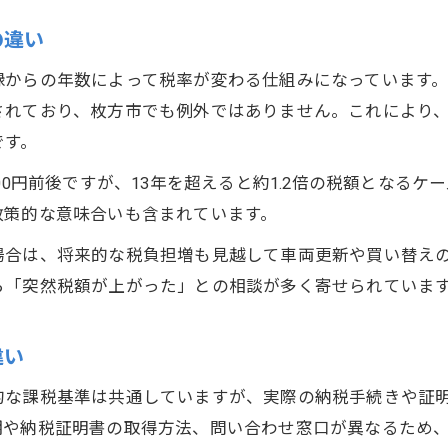
軽貨物所有者ができる節税ポイントまとめ
の違い
軽貨物の納税額増加時の対応策を解説
からの年数によって税率が変わる仕組みになっています。
税額アップを防ぐ軽貨物管理の実践例
されており、枚方市でも例外ではありません。これにより
この制度変更が軽貨物オーナーへ与える影響
です。
軽貨物の制度改正がもたらす負担と対策
00円前後ですが、13年を超えると約1.2倍の税額となる
制度変更後の軽貨物税額と管理方法の変化
政策的な意味合いも含まれています。
軽貨物オーナーが注意すべき改正ポイント
場合は、将来的な税負担増も見越して車両更新や買い替え
軽貨物に関する制度変更で変わる納税手順
ら「突然税額が上がった」との相談が多く寄せられていま
税制改正が軽貨物所有者に与える影響例
違い
的な課税基準は共通していますが、実際の納税手続きや証
期や納税証明書の取得方法、問い合わせ窓口が異なるため