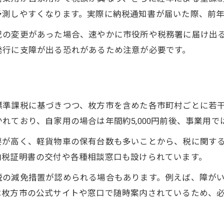
経年で軽貨物税額が変わるポイントを確認
予測しやすくなります。実際に納税通知書が届いた際、前
軽貨物の13年経過で重課税となる仕組み
況の変更があった場合、速やかに市役所や税務署に届け出
軽貨物税が12900円に増額される条件とは
発行に支障が出る恐れがあるため注意が必要です。
経年重課税の通知を見逃さないための対策
自動車税と納税証明書の手続きポイント
軽貨物の納税証明書発行手順を詳しく解説
標準課税に基づきつつ、枚方市を含めた各市町村ごとに若
軽貨物自動車税の納付と証明書取得の流れ
れており、自家用の場合は年間約5,000円前後、事業用
納税証明書が必要なケースと軽貨物の注意点
要が高く、軽貨物車の保有台数も多いことから、税に関す
軽貨物ユーザー向け納税手続きの最重要事項
納税証明書の交付や各種相談窓口も設けられています。
納税証明書で軽貨物税額確認を簡単にする方法
税の減免措置が認められる場合もあります。例えば、障が
税額が気になる軽貨物ユーザー必見の対策
は枚方市の公式サイトや窓口で随時案内されているため、
軽貨物の税負担を軽減する実践的な方法
軽貨物の税額見直しで無駄支出を防ぐコツ