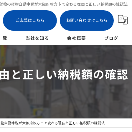
貨物の貨物自動車税が大阪府枚方市で変わる理由と正しい納税額の確認法
ご応募はこちら
お問い合わせはこちら
一覧
当社を知る
会社概要
ブログ
枚方市の軽貨物
コラム
由と正しい納税額の確認
未経験
女性
パート
業務委託
貨物自動車税が大阪府枚方市で変わる理由と正しい納税額の確認法