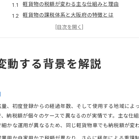
軽貨物の税額が変わる主な仕組みと理由
軽貨物の課税体系と大阪府の特徴とは
軽貨物ユーザーが知るべき年数別税率の違い
大阪府と枚方市での軽貨物自動車税の違い
軽貨物の自動車税が上がるケースを解説
枚方市で軽貨物の納税額を正確に知る方法
変動する背景を解説
軽貨物の納税額確認は枚方市の方法を活用
枚方市の軽自動車税納税証明書取得の流れ
軽貨物納税額の問い合わせ先と確認手順
由
納税証明書発行で軽貨物の税額を見極める
気量、初度登録からの経過年数、そして使用する地域によ
軽貨物の納税額誤認防止のチェックポイント
で、納税額が個々のケースで異なるのが実情です。主な仕
軽貨物の経年重課税はいつ適用される？
で細かな運用が異なるため、同じ軽貨物車でも納税額が変
軽貨物の経年重課税が始まるタイミング解説
営業用か自家用かで税額が異なり、さらに経年による重課