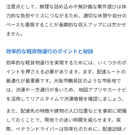
作業効率を高める軽貨物積み方の工夫
注意点として、無理な詰め込みや無計画な案件選びは体
体力消耗を抑える軽貨物の働き方改革
力的な負担やミスにつながるため、適切な休憩や自分の
軽貨物配達で体力負担を減らす働き方
ペースも重視することが長期的な収入アップには欠かせ
効率化で実現する軽貨物の省エネ配達術
ません。
軽貨物業務で疲労を抑える工夫とヒント
効率的な軽貨物運行のポイントと秘訣
体力温存のための軽貨物運行管理術
効率的な軽貨物運行を実現するためには、いくつかのポ
軽貨物配達の働きやすさ向上ポイント
イントを押さえる必要があります。まず、配達ルートの
未経験から中級者へ軽貨物配達の安定戦略
最適化が最重要です。大阪市鶴見区のような市街地で
軽貨物未経験者が安定収入を得るコツ
は、渋滞や一方通行が多いため、地図アプリやカーナビ
中級者を目指す軽貨物配達ステップアップ
を活用してリアルタイムで渋滞情報を確認しましょう。
術
また、配達先の特徴や建物の入口位置などを事前に把握
軽貨物配達で着実に成長する実践ポイント
しておくことで、現地での迷い時間を減らせます。実
未経験から始める軽貨物安定稼働の方法
際、ベテランドライバーは効率化のために、配達記録ノ
軽貨物で安定件数を維持する工夫とは