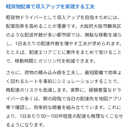
失敗しない軽貨物案件選びのポイント
軽貨物配車で収入アップを実現する工夫
軽貨物ドライバーに合う案件の見極め方
軽貨物ドライバーとして収入アップを目指すためには、
再配達を減らす配達ルート最適化の秘訣
配車効率を高めることが重要です。大阪府大阪市鶴見区
軽貨物で再配達を防ぐルート設計の工夫
のような配送件数が多い都市部では、無駄な移動を減ら
配達効率化のカギは軽貨物ルート最適化
し、1日あたりの配達件数を増やす工夫が求められます。
たとえば、配達エリアごとに案件をまとめて受けること
軽貨物配達で再配達を減らす実践方法
で、移動時間とガソリン代を削減できます。
効率的な軽貨物ルート構築のポイント
さらに、荷物の積み込み順を工夫し、最短距離で効率よ
再配達削減に役立つ軽貨物ルート戦略
く回れるルートを事前にシミュレーションすることで、
荷物の積み込み順が効率化へのカギに
再配達のリスクも低減します。実際に、経験豊富なドラ
軽貨物の積み込み工夫で作業時間を削減
イバーの多くは、朝の段階で当日の配達先を地図アプリ
効率的な軽貨物積み込み順の決め方とは
等で確認し、効率的な順番を組み立てています。これに
積み込み順が軽貨物配達の効率を左右
より、1日あたり50～100件程度の配達も無理なくこなせ
軽貨物配達で迷わない荷物配置のコツ
るようになります。