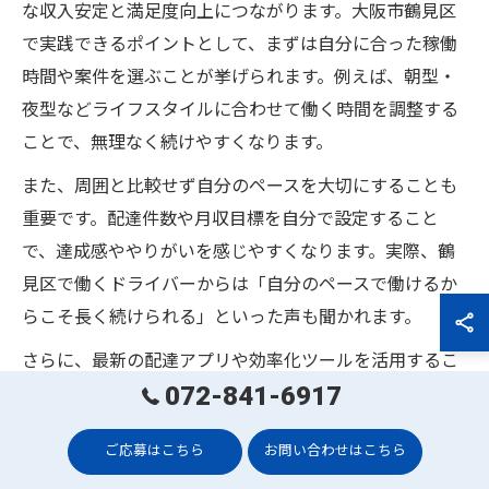
な収入安定と満足度向上につながります。大阪市鶴見区
で実践できるポイントとして、まずは自分に合った稼働
時間や案件を選ぶことが挙げられます。例えば、朝型・
夜型などライフスタイルに合わせて働く時間を調整する
ことで、無理なく続けやすくなります。
また、周囲と比較せず自分のペースを大切にすることも
重要です。配達件数や月収目標を自分で設定すること
で、達成感ややりがいを感じやすくなります。実際、鶴
見区で働くドライバーからは「自分のペースで働けるか
らこそ長く続けられる」といった声も聞かれます。
さらに、最新の配達アプリや効率化ツールを活用するこ
072-841-6917
とで、作業の手間が大幅に減り、働きやすさが向上しま
す。こうしたポイントを意識することで、軽貨物配達の
ご応募はこちら
お問い合わせはこちら
仕事を長く安定して続けることが可能となります。